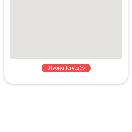
Útvonaltervezés