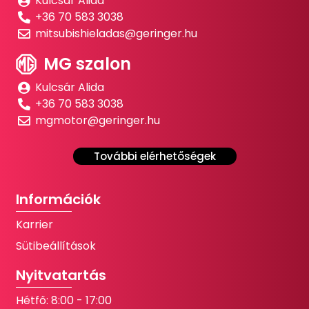
Kulcsár Alida
+36 70 583 3038
mitsubishieladas@geringer.hu
MG szalon
Kulcsár Alida
+36 70 583 3038
mgmotor@geringer.hu
További elérhetőségek
Információk
Karrier
Sütibeállítások
Nyitvatartás
Hétfő: 8:00 - 17:00