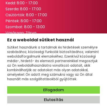
Kedd: 8:00 - 17:00
Szerda: 8:00 - 17:00
Csütörtök: 8:00 - 17:00
Péntek: 8:00 - 17:00
Szombat: 8:00 - 13:00
Vasárnap: Zárva
Ez a weboldal sütiket használ
Kövess minket
Sütiket használunk a tartalmak és hirdetések személyre
szabásához, közösségi funkciók biztosításához, valamint
weboldalforgalmunk elemzéséhez. Ezenkívül közösségi
média-, hirdető- és elemező partnereinkkel megosztjuk
az Ön weboldalhasználatra vonatkozó adatait, akik
kombinálhatják az adatokat más olyan adatokkal,
amelyeket Ön adott meg számukra vagy az Ön által
Minden jog fenntartva
használt más szolgáltatásokból gyűjtöttek.
Copyright © Géringer Autó-Motor Kft., 2024
Impresszum
Adatkezelési tájékoztató
Elfogadom
Weboldalunkat készítette: Marketinges Erika és csapata
Elutasítás