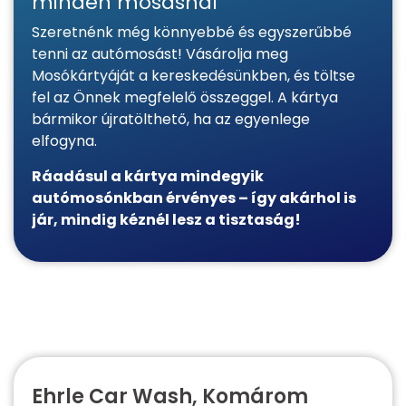
minden mosásnál
Szeretnénk még könnyebbé és egyszerűbbé
tenni az autómosást! Vásárolja meg
Mosókártyáját a kereskedésünkben, és töltse
fel az Önnek megfelelő összeggel. A kártya
bármikor újratölthető, ha az egyenlege
elfogyna.
Ráadásul a kártya mindegyik
autómosónkban érvényes – így akárhol is
jár, mindig kéznél lesz a tisztaság!
Ehrle Car Wash, Komárom