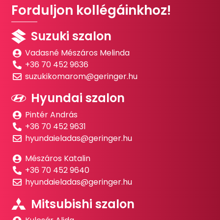
Forduljon kollégáinkhoz!
Suzuki szalon
Vadasné Mészáros Melinda
+36 70 452 9636
suzukikomarom@geringer.hu
Hyundai szalon
Pintér András
+36 70 452 9631
hyundaieladas@geringer.hu
Mészáros Katalin
+36 70 452 9640
hyundaieladas@geringer.hu
Mitsubishi szalon