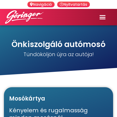
Navigáció
Nyitvatartás
Önkiszolgáló autómosó
Tündököljön újra az autója!
Mosókártya
Kényelem és rugalmasság